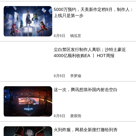
5000万预约，天美新作定档9月，制作人：
上线只是第一步
8月9日
钱泓言
尘白禁区发行制作人离职；沙特土豪近
4000亿顺利收购EA 丨 HOT周报
8月9日
李梦涵
这一次，腾讯想填补国内射击空白
8月9日
唐宸尧
火到炸服，网易全新搜打撤给到夯