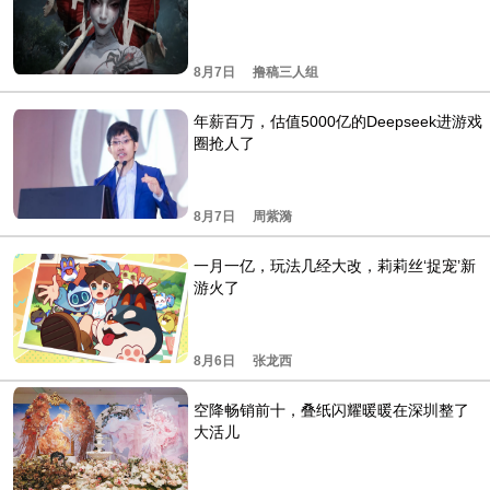
8月7日
撸稿三人组
年薪百万，估值5000亿的Deepseek进游戏
圈抢人了
8月7日
周紫漪
一月一亿，玩法几经大改，莉莉丝‘捉宠’新
游火了
8月6日
张龙西
空降畅销前十，叠纸闪耀暖暖在深圳整了
大活儿