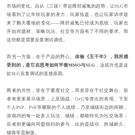
市场的变化。自从《三谋》带起降肝减氪的趋势，让SLG市
场看到了让年轻玩家的潜力，玩家拓盘，也让玩家诉求迎
来了翻天覆地的变化——降肝减氪已经成为底线，玩家也
开始对题材、策略玩法、社交等方面有了不同的要求。而
这些都是需要反复测试调优。
而另一方面，在于产品的野心。
体验《五千年》，我所感
受到的，是它在思考如何平衡
MMO与SLG
，
这或许也是这
款SLG反复测试的直接原因。
两者的共性，皆在于重度社交，而差异在于社交舞台。前
者有更多展示场景，上至国战、GvG等突出的表现、下至
个人PvP、PvE等耀眼的个人战绩，乃至城镇街边的闲聊，
游戏内的每一处多人玩法、城镇，都能转化为社交场景；
后者则更偏向同盟组织的参与，比的是战功、拆城耐久、
铺路等贡献值。