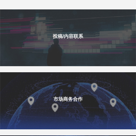
投稿/内容联系
市场商务合作