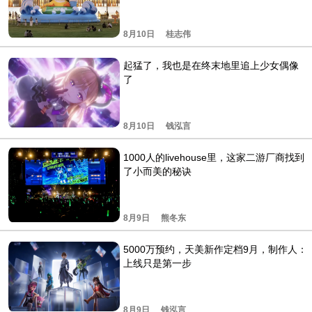
8月10日
桂志伟
起猛了，我也是在终末地里追上少女偶像
了
8月10日
钱泓言
1000人的livehouse里，这家二游厂商找到
了小而美的秘诀
8月9日
熊冬东
5000万预约，天美新作定档9月，制作人：
上线只是第一步
8月9日
钱泓言