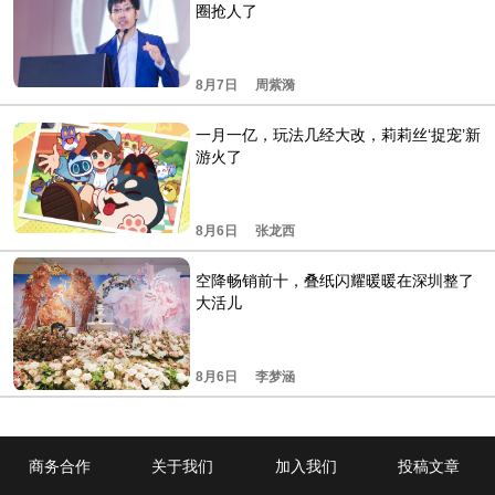
圈抢人了
8月7日
周紫漪
一月一亿，玩法几经大改，莉莉丝‘捉宠’新
游火了
8月6日
张龙西
空降畅销前十，叠纸闪耀暖暖在深圳整了
大活儿
8月6日
李梦涵
商务合作
关于我们
加入我们
投稿文章