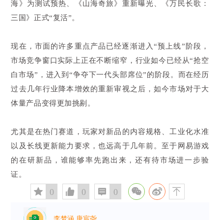
海》为测试预热、《山海奇旅》重新曝光、《万民长歌：
三国》正式“复活”。
现在，市面的许多重点产品已经逐渐进入“预上线”阶段，
市场竞争窗口实际上正在不断缩窄，行业如今已经从“抢空
白市场”，进入到“争夺下一代头部席位”的阶段。而在经历
过去几年行业降本增效的重新审视之后，如今市场对于大
体量产品变得更加挑剔。
尤其是在热门赛道，玩家对新品的内容规格、工业化水准
以及长线更新能力要求，也远高于几年前。至于网易游戏
的在研新品，谁能够率先跑出来，还有待市场进一步验
证。
󰅄
0

0

0

李梦涵 唐宸尧