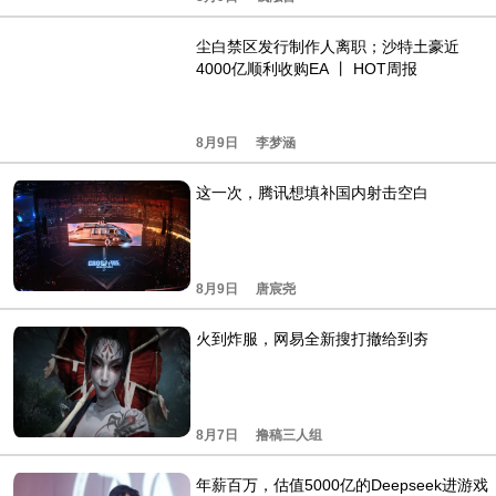
尘白禁区发行制作人离职；沙特土豪近
4000亿顺利收购EA 丨 HOT周报
8月9日
李梦涵
这一次，腾讯想填补国内射击空白
8月9日
唐宸尧
火到炸服，网易全新搜打撤给到夯
8月7日
撸稿三人组
年薪百万，估值5000亿的Deepseek进游戏