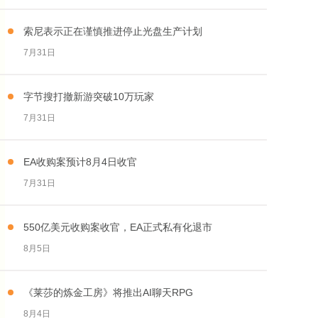
索尼表示正在谨慎推进停止光盘生产计划
7月31日
字节搜打撤新游突破10万玩家
7月31日
EA收购案预计8月4日收官
7月31日
550亿美元收购案收官，EA正式私有化退市
8月5日
《莱莎的炼金工房》将推出AI聊天RPG
8月4日