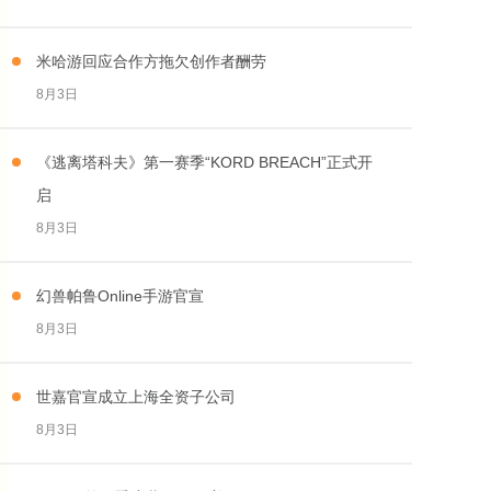
米哈游回应合作方拖欠创作者酬劳
8月3日
《逃离塔科夫》第一赛季“KORD BREACH”正式开
启
8月3日
幻兽帕鲁Online手游官宣
8月3日
世嘉官宣成立上海全资子公司
8月3日