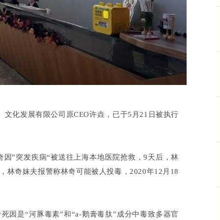
）文化发展有限公司原CEO许垚，已于5月21日被执行
林奇因”突发疾病“被送往上海本地医院抢救，9天后，林
林奇妹夫报警称林奇可能被人投毒，2020年12月18
因是“河豚毒素”和“a-鹅膏毒肽”成分中毒致多器官