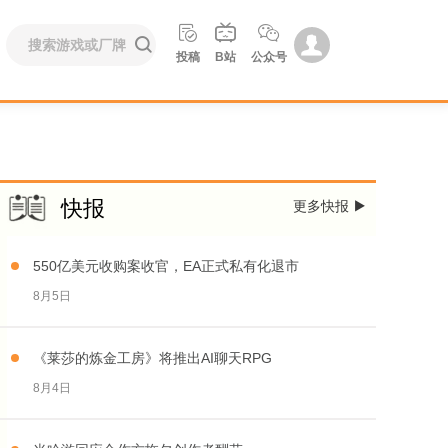





投稿
B站
公众号
快报
更多快报

550亿美元收购案收官，EA正式私有化退市
8月5日
《莱莎的炼金工房》将推出AI聊天RPG
8月4日