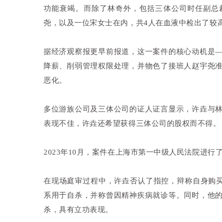
功能衰竭。而除了林奇外，包括三体公司时任副总
尧，以及一位宋女士在内，共4人在血液中检出了较
据经济观察报更早前报道，这一案件的核心动机是—
降薪、削弱管理权限处理，并物色了接班人赵宇尧
恶化。
多位游族公司及三体公司的证人证言显示，许垚与林
表现不佳，许垚还希望获得三体公司的股权而不得。
2023年10月，案件在上海市第一中级人民法院进行
在现场庭审过程中，许垚否认了指控，辩称自身购买“
系用于自杀，并称曾因精神疾病就诊等。同时，他
杀，具有立功表现。