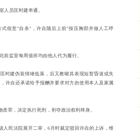
室人员匡时建串通。
头方式假意"自杀"，许垚随后上前"按压胸部并做人工呼
此前监室每周值班均由他人代为履行。
指使匡时建伪装情绪低落，后又教唆其表现短暂昏迷或失
自杀，许垚还承诺给予报酬并要求对方勿使用本人及家属
险物质罪，决定执行死刑，剥夺政治权利终身。
高级人民法院展开二审，6月时裁定驳回许垚的上诉，维