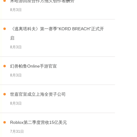
米哈游回应合作方拖欠创作者酬劳
8月3日
《逃离塔科夫》第一赛季“KORD BREACH”正式开
启
8月3日
幻兽帕鲁Online手游官宣
8月3日
世嘉官宣成立上海全资子公司
8月3日
Roblox第二季度营收15亿美元
7月31日