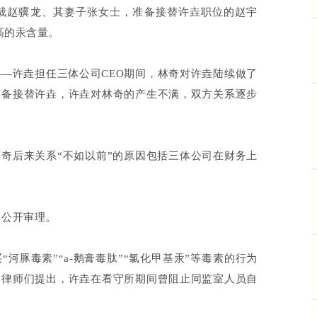
裁赵骥龙、其妻子张女士，准备接替许垚职位的赵宇
高的汞含量。
—许垚担任三体公司CEO期间，林奇对许垚陆续做了
准备接替许垚，许垚对林奇的产生不满，双方关系逐步
奇后来关系“不如以前”的原因包括三体公司在财务上
了公开审理。
河豚毒素”“a-鹅膏毒肽”“氯化甲基汞”等毒素的行为
的律师们提出，许垚在看守所期间曾阻止同监室人员自