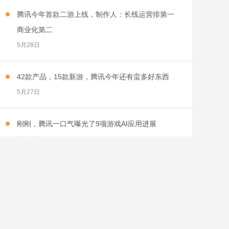
腾讯今年首款二游上线，制作人：长线运营排第一
商业化第二
5月28日
42款产品，15款新游，腾讯今年还有蛮多好东西
5月27日
刚刚，腾讯一口气曝光了9项游戏AI应用进展
5月27日
微信小游戏5000万流水不分成，放弃用户高增长开
始拼AI
5月27日
158款游戏版号下发，腾讯二次元网易搜打撤首