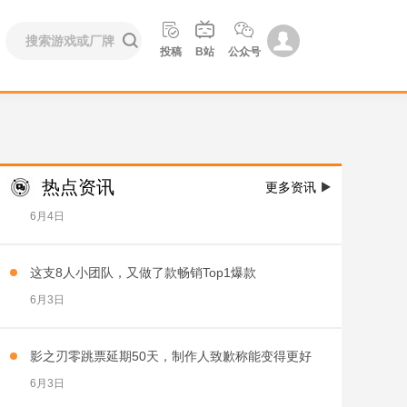
6月4日





投稿
B站
公众号
15人用6年做出了今年MC评分最高的游戏
6月4日
Nordic Game 2026 参会人数同比上涨 6%，Arc
Raiders 获得最佳游戏
热点资讯
更多资讯

6月4日
这支8人小团队，又做了款畅销Top1爆款
6月3日
影之刃零跳票延期50天，制作人致歉称能变得更好
6月3日