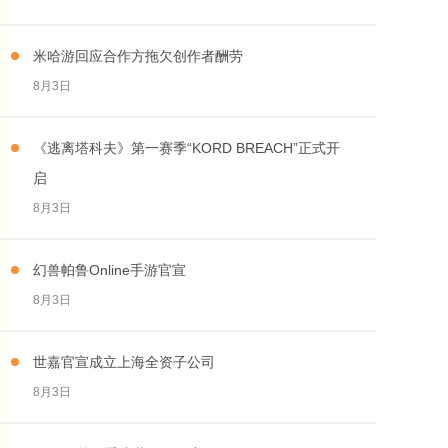
米哈游回应合作方拖欠创作者酬劳
8月3日
《逃离塔科夫》第一赛季“KORD BREACH”正式开
启
8月3日
幻兽帕鲁Online手游官宣
8月3日
世嘉官宣成立上海全资子公司
8月3日