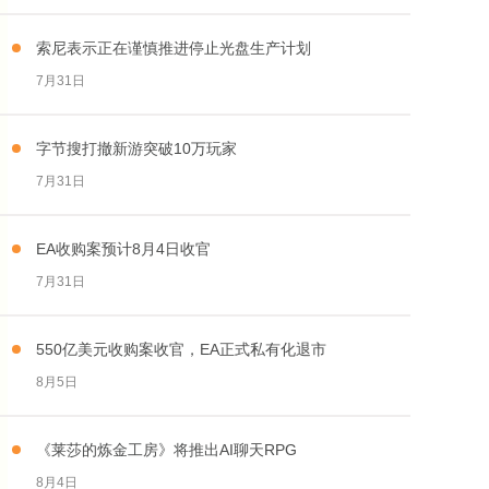
索尼表示正在谨慎推进停止光盘生产计划
7月31日
字节搜打撤新游突破10万玩家
7月31日
EA收购案预计8月4日收官
7月31日
550亿美元收购案收官，EA正式私有化退市
8月5日
《莱莎的炼金工房》将推出AI聊天RPG
8月4日