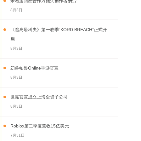
米哈游回应合作方拖欠创作者酬劳
8月3日
《逃离塔科夫》第一赛季“KORD BREACH”正式开
启
8月3日
幻兽帕鲁Online手游官宣
8月3日
世嘉官宣成立上海全资子公司
8月3日
Roblox第二季度营收15亿美元
7月31日