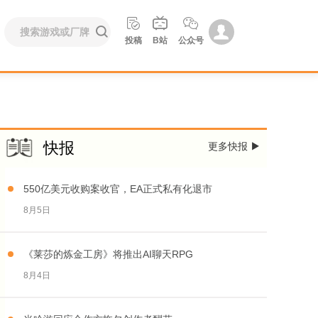





投稿
B站
公众号
快报
更多快报

550亿美元收购案收官，EA正式私有化退市
8月5日
《莱莎的炼金工房》将推出AI聊天RPG
8月4日