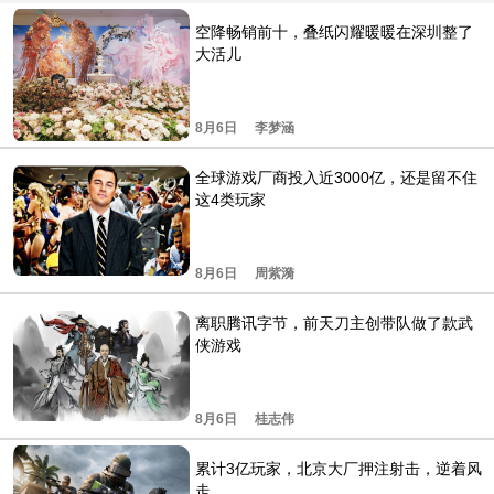
空降畅销前十，叠纸闪耀暖暖在深圳整了
大活儿
8月6日
李梦涵
全球游戏厂商投入近3000亿，还是留不住
这4类玩家
8月6日
周紫漪
离职腾讯字节，前天刀主创带队做了款武
侠游戏
8月6日
桂志伟
累计3亿玩家，北京大厂押注射击，逆着风
走