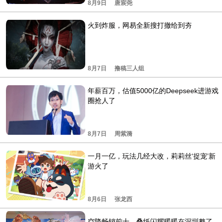
8月9日
唐宸尧
火到炸服，网易全新搜打撤给到夯
8月7日
撸稿三人组
年薪百万，估值5000亿的Deepseek进游戏
圈抢人了
8月7日
周紫漪
一月一亿，玩法几经大改，莉莉丝‘捉宠’新
游火了
8月6日
张龙西
空降畅销前十，叠纸闪耀暖暖在深圳整了