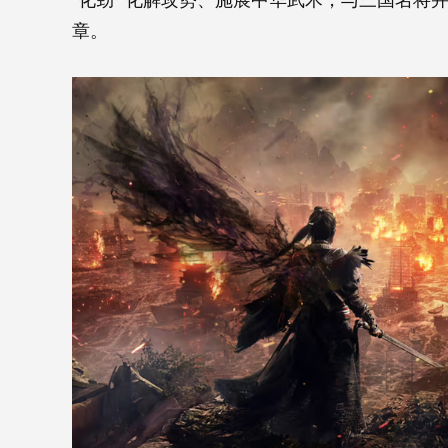
“化劲” 化解攻势、施展中华武术，与三国名
章。