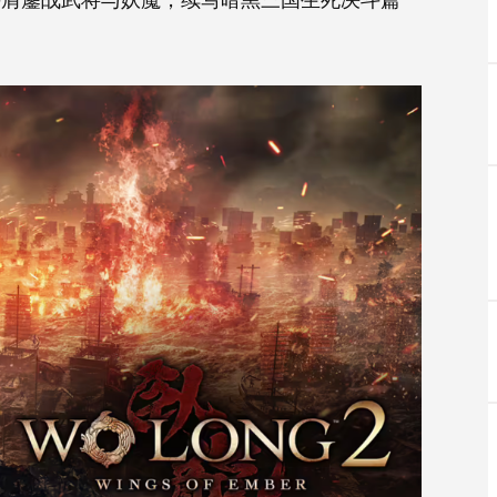
将并肩鏖战武将与妖魔，续写暗黑三国生死决斗篇