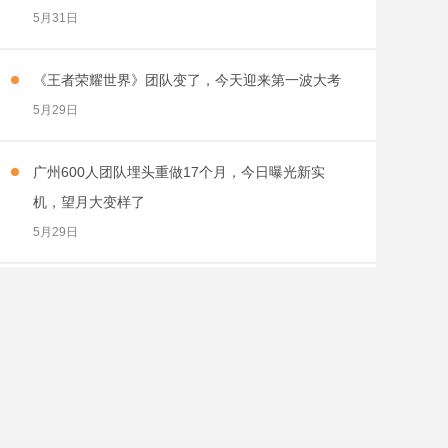
5月31日
《王者荣耀世界》团队变了，今天迎来第一波大考
5月29日
广州600人团队埋头重做17个月，今日曝光新实
机，望月大变样了
5月29日
空降畅销榜Top5，异环让二游变得不一样
5月28日
斗鱼连续4个季度盈利，增长逻辑变了
5月28日