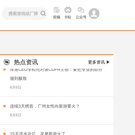



沉寂近一年变化多，网易3A《归唐》回应一切质疑


投稿
B站
公众号
6月7日
刚刚，腾网3A单机都交出了新答卷
6月7日
热点资讯
更多资讯

库洛CEO李松伦对谈CDPR主创：要把专业的部分
做到极致
6月6日
连续3天榜首，广州女性向新游要火？
6月6日
15天流水近亿，灵犀新游火了