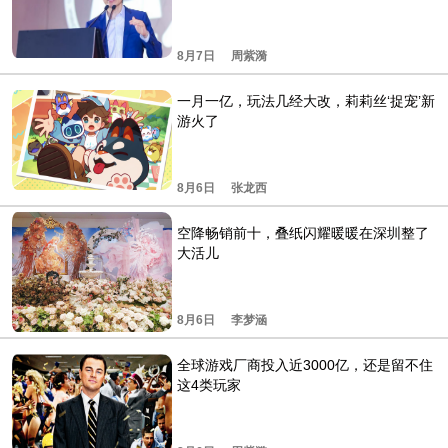
8月7日
周紫漪
一月一亿，玩法几经大改，莉莉丝‘捉宠’新
游火了
8月6日
张龙西
空降畅销前十，叠纸闪耀暖暖在深圳整了
大活儿
8月6日
李梦涵
全球游戏厂商投入近3000亿，还是留不住
这4类玩家