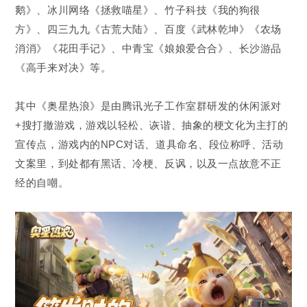
鹅》、冰川网络《拯救喵星》、竹子科技《我的狗很
方》、四三九九《古荒大陆》、百度《武林乾坤》《农场
消消》《花田手记》、中青宝《娘娘爱合合》、长沙游品
《高手来对决》等。
其中《奥星热浪》是由腾讯光子工作室群研发的休闲派对
+搜打撤游戏，游戏以轻松、诙谐、抽象的梗文化为主打的
宣传点，游戏内的NPC对话、道具命名、段位称呼、活动
文案里，到处都有黑话、冷梗、反讽，以及一点故意不正
经的自嘲。