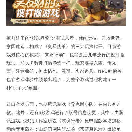
据前阵子的“股东品鉴会”测试来看，休闲竞技、开放世界、
家园建造，构成了《奥星热浪》的三大玩法躯干。目前游
戏最核心的模式叫“来财行动”，也就是近几年流行的搜打撤
玩法。和大多数搜打撤游戏一样，玩家要搜东西、带东
西、经营收益，但表情包、黑话、离谱道具、NPC吐槽等
也在游戏体验中频繁出现了，为整个游戏过程构建了一
种“乐子人”氛围。
进口游戏方面，包括腾讯游戏《异克斯小队》在内共有8
款。此外，还
有
6
款
游戏进行了版号信息变更，其中，由腾
讯游戏北极光工作室研发《灰境行者》原申报版本增加移
动端变更版本；由幻萌网络研发的《苍蓝避风港》出版单