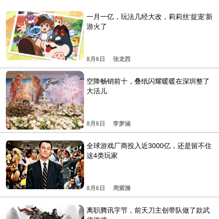
一月一亿，玩法几经大改，莉莉丝‘捉宠’新
游火了
8月6日
张龙西
空降畅销前十，叠纸闪耀暖暖在深圳整了
大活儿
8月6日
李梦涵
全球游戏厂商投入近3000亿，还是留不住
这4类玩家
8月6日
周紫漪
离职腾讯字节，前天刀主创带队做了款武