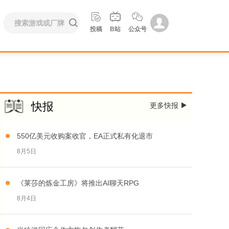





投稿
B站
公众号
快报
更多快报

550亿美元收购案收官，EA正式私有化退市
8月5日
《莱莎的炼金工房》将推出AI聊天RPG
8月4日