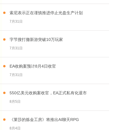
索尼表示正在谨慎推进停止光盘生产计划
7月31日
字节搜打撤新游突破10万玩家
7月31日
EA收购案预计8月4日收官
7月31日
550亿美元收购案收官，EA正式私有化退市
8月5日
《莱莎的炼金工房》将推出AI聊天RPG
8月4日