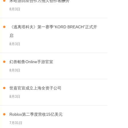
米哈游回应合作方拖欠创作者酬劳
8月3日
《逃离塔科夫》第一赛季“KORD BREACH”正式开
启
8月3日
幻兽帕鲁Online手游官宣
8月3日
世嘉官宣成立上海全资子公司
8月3日
Roblox第二季度营收15亿美元
7月31日