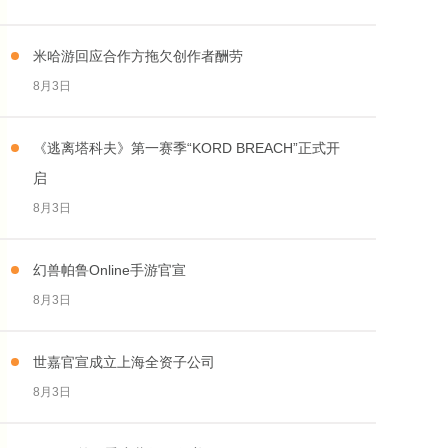
米哈游回应合作方拖欠创作者酬劳
8月3日
《逃离塔科夫》第一赛季“KORD BREACH”正式开
启
8月3日
幻兽帕鲁Online手游官宣
8月3日
世嘉官宣成立上海全资子公司
8月3日