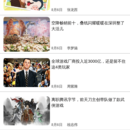
8月6日
张龙西
空降畅销前十，叠纸闪耀暖暖在深圳整了
大活儿
8月6日
李梦涵
全球游戏厂商投入近3000亿，还是留不住
这4类玩家
8月6日
周紫漪
离职腾讯字节，前天刀主创带队做了款武
侠游戏
8月6日
桂志伟