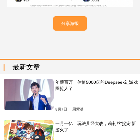
分享海报
最新文章
年薪百万，估值5000亿的Deepseek进游戏
圈抢人了
8月7日
周紫漪
一月一亿，玩法几经大改，莉莉丝‘捉宠’新
游火了