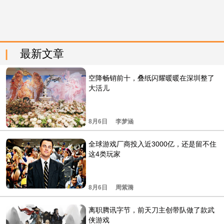
最新文章
空降畅销前十，叠纸闪耀暖暖在深圳整了
大活儿
8月6日
李梦涵
全球游戏厂商投入近3000亿，还是留不住
这4类玩家
8月6日
周紫漪
离职腾讯字节，前天刀主创带队做了款武
侠游戏