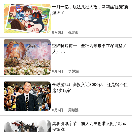
一月一亿，玩法几经大改，莉莉丝‘捉宠’新
游火了
8月6日
张龙西
空降畅销前十，叠纸闪耀暖暖在深圳整了
大活儿
8月6日
李梦涵
全球游戏厂商投入近3000亿，还是留不住
这4类玩家
8月6日
周紫漪
离职腾讯字节，前天刀主创带队做了款武
侠游戏