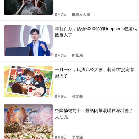
8月7日
撸稿三人组
年薪百万，估值5000亿的Deepseek进游戏
圈抢人了
8月7日
周紫漪
一月一亿，玩法几经大改，莉莉丝‘捉宠’新
游火了
8月6日
张龙西
空降畅销前十，叠纸闪耀暖暖在深圳整了
大活儿
8月6日
李梦涵